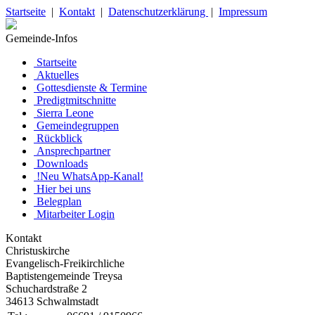
Startseite
|
Kontakt
|
Datenschutzerklärung
|
Impressum
Gemeinde-Infos
Startseite
Aktuelles
Gottesdienste & Termine
Predigtmitschnitte
Sierra Leone
Gemeindegruppen
Rückblick
Ansprechpartner
Downloads
!Neu WhatsApp-Kanal!
Hier bei uns
Belegplan
Mitarbeiter Login
Kontakt
Christuskirche
Evangelisch-Freikirchliche
Baptistengemeinde Treysa
Schuchardstraße 2
34613 Schwalmstadt