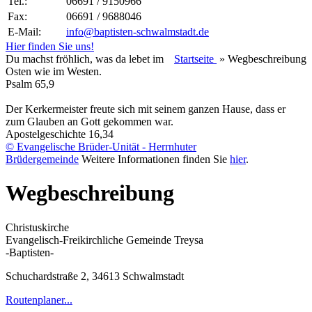
Tel.:
06691 / 9150966
Fax:
06691 / 9688046
E-Mail:
info@baptisten-schwalmstadt.de
Hier finden Sie uns!
Du machst fröhlich, was da lebet im
Startseite
»
Wegbeschreibung
Osten wie im Westen.
Psalm 65,9
Der Kerkermeister freute sich mit seinem ganzen Hause, dass er
zum Glauben an Gott gekommen war.
Apostelgeschichte 16,34
© Evangelische Brüder-Unität - Herrnhuter
Brüdergemeinde
Weitere Informationen finden Sie
hier
.
Wegbeschreibung
Christuskirche
Evangelisch-Freikirchliche Gemeinde Treysa
-Baptisten-
Schuchardstraße 2, 34613 Schwalmstadt
Routenplaner...