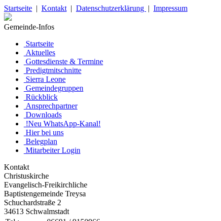
Startseite
|
Kontakt
|
Datenschutzerklärung
|
Impressum
Gemeinde-Infos
Startseite
Aktuelles
Gottesdienste & Termine
Predigtmitschnitte
Sierra Leone
Gemeindegruppen
Rückblick
Ansprechpartner
Downloads
!Neu WhatsApp-Kanal!
Hier bei uns
Belegplan
Mitarbeiter Login
Kontakt
Christuskirche
Evangelisch-Freikirchliche
Baptistengemeinde Treysa
Schuchardstraße 2
34613 Schwalmstadt